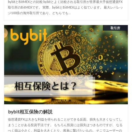
bybitとBitMEXとの比較 bybitとよく比較される取引所が世界最大手仮想通貨FX
取引所のBitMEXです。 実際、bybitとBitMEXはよく似ています。 最大レバレッ
ジ100倍の海外取引所であり、どちらでも…
取引所
bybit相互保険の解説
仮想通貨FXは大きな利益を得られることができる反面、損失も大きくなってし
まうことがある投資手法です。 もちろん投資には損失はつきものですが、 なる
べく損は小さく、利益を大きくとり、将来に繋げたいもの。 そこでユーザーの