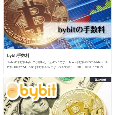
bybit手数料
bybitの手数料 bybitの手数料は下記の5つです。 Taker手数料 0.0075% Maker手
数料 -0.0025% Funding手数料 状況によって変動する （0:00、8:00、16:00の…
基本情報