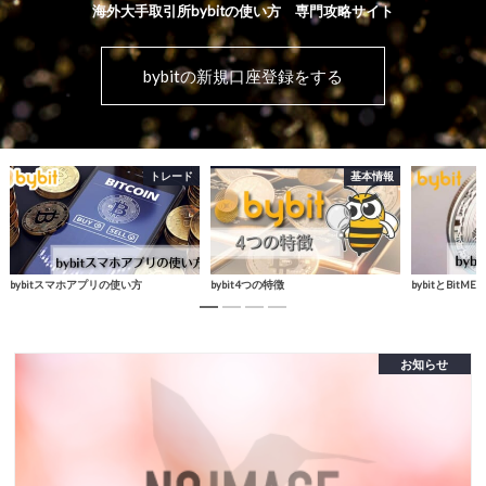
海外大手取引所bybitの使い方 専門攻略サイト
bybitの新規口座登録をする
基本情報
取引所
bybit4つの特徴
bybitとBitMEXの比較
bybit無料で
お知らせ