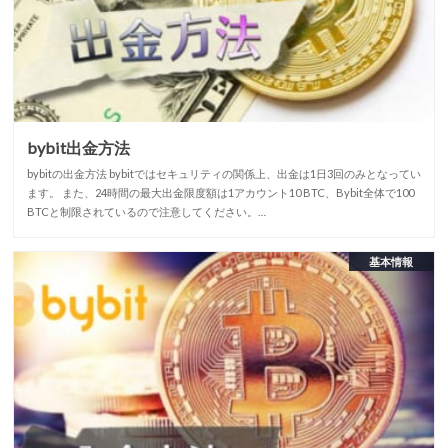
bybit出金方法
bybitの出金方法 bybitではセキュリティの関係上、出金は1日3回のみとなってい
ます。 また、24時間の最大出金限度額は1アカウント10 BTC、Bybit全体で100
BTCと制限されているので注意してください。…
基本情報