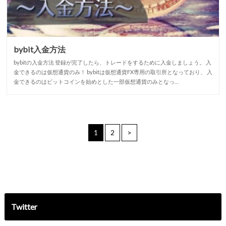
bybit入金方法
bybitの入金方法 登録が完了したら、トレードをするために入金しましょう。 入
金できるのは仮想通貨のみ！ bybitは仮想通貨FX専用の取引所となっており、 入
金できるのはビットコインを始めとした一部仮想通貨のみとなっ…
1
2
>
Twitter