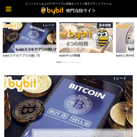
ビットコインおよびイサーリアム先物オンライン取引プラットフォーム
ード
基本情報
取引所
bybit4つの特徴
bybitとBitMEXの比較
bybit
トレード