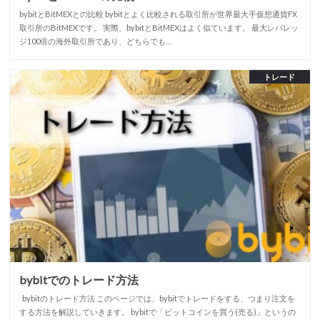
bybitとBitMEXとの比較 bybitとよく比較される取引所が世界最大手仮想通貨FX
取引所のBitMEXです。 実際、bybitとBitMEXはよく似ています。 最大レバレッ
ジ100倍の海外取引所であり、どちらでも…
トレード
bybitでのトレード方法
bybitのトレード方法 このページでは、bybitでトレードをする、つまり注文を
する方法を解説していきます。 bybitで「ビットコインを買う(売る)」というの